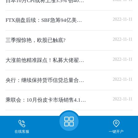
日本10月CPI或将上涨3.5% 创40年高位
2022-11-11
FTX崩盘后续：SBF急筹94亿美元，监管机构展开调查，市场
2022-11-11
三季报惊艳，欧股已触底?
2022-11-11
大涨前他精准踩点！私募大佬翟敬勇吹响冲锋号：七大结论
2022-11-11
央行：继续保持货币信贷总量合理增长 维护币值稳定
2022-11-11
乘联会：10月份皮卡市场销售4.1万辆 同比下降6.8%
2022-11-11
英国Q3 GDP环比降0.2% 或将开启长达2年的衰退期
在线客服
一键开户
3441条
上一页
1
..
283
284
285
286
287
288
289
290
291
关于我们
期货开户
仿真开户