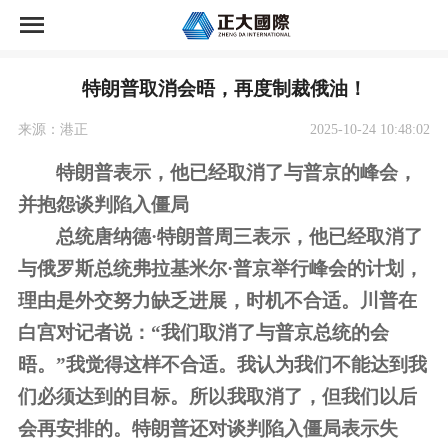
首页
特朗普取消会晤，再度制裁俄油！
正大国际期货荣誉
来源：港正
2025-10-24 10:48:02
正大国际期货开户
特朗普表示，他已经取消了与普京的峰会，
并抱怨谈判陷入僵局
资讯中心
总统唐纳德·特朗普周三表示，他已经取消了
市场交易
与俄罗斯总统弗拉基米尔·普京举行峰会的计划，
理由是外交努力缺乏进展，时机不合适。
川普在
关于公司
白宫对记者说：“我们取消了与普京总统的会
晤。”我觉得这样不合适。我认为我们不能达到我
们必须达到的目标。所以我取消了，但我们以后
会再安排的。
特朗普还对谈判陷入僵局表示失