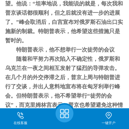
望。他说：“坦率地说，我能说的就是，每次我和
普京谈话都很顺利，但之后就没有进一步的进展
了。”
峰会取消后，白宫宣布对俄罗斯石油出口实
施新的制裁。特朗普表示，他希望这些措施只是
暂时的。
特朗普表示，他不想举行一次徒劳的会议
随着和平努力再次陷入不确定性，俄罗斯和
乌克兰在一夜之间相互发射了猛烈的导弹攻击。
在几个月的外交停滞之后，普京上周与特朗普进
行了交谈，并出人意料地宣布将在匈牙利举行峰
会。但特朗普表示，他不希望举行“徒劳的会
议”，而克里姆林宫表示，普京也希望避免这种情
况。
北约秘书长马克·吕特在周三与特朗普会面之
前表示，他“非常有信心”最终能达成一项结束冲
在线客服
一键开户
关于我们
期货开户
仿真开户