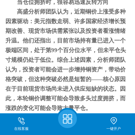
当仓位拥挤时，很容易迅速反转方向
高盛分析师团队认为，近期铜价上涨受多种
因素驱动：美元指数走弱、许多国家经济增长预
期改善、现货市场供需紧张以及投资者看涨情绪
升温。
他们还指出，目前市场持有量已进入一个
极端区间，处于第99个百分位水平，但未平仓头
寸规模仍处于低位。
综合上述因素，分析师团队
认为，投资者可能会进一步增持铜资产，带动价
格突破，但这种突破必然是短暂的——核心原因
在于目前现货市场尚未进入供应短缺的状态。
因
此，本轮铜价调整可能会导致多头过度拥挤，而
涨跌的变化可能会导致大量平仓。
机构观点
高盛（Goldman Sachs）的分析师团队认
在线客服
一键开户
关于我们
期货开户
仿真开户