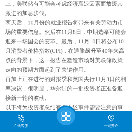
上，美联储有可能会考虑经济衰退因素而放缓其
激进的加息步伐。
两天后，10月份的就业报告将带来有关劳动力市
场的重要信息。然后在11月8日，中期选举可能会
迎来一场国会的变革。最后，11月10日将公布10
月消费者价格指数(CPI)，在通胀飙升至40年来高
点的背景下，这一报告在塑造市场对美联储政策
走向的预期方面起到了关键作用。
再加上正在进行的财报季和英国央行11月3日的利
率决议，很明显，华尔街的一批投资者正准备迎
接新一轮的波动。
以下将为投资者总结有关上述事件需要注意的事
项：
FOMC利率决议
在线客服
一键开户
关于我们
期货开户
仿真开户