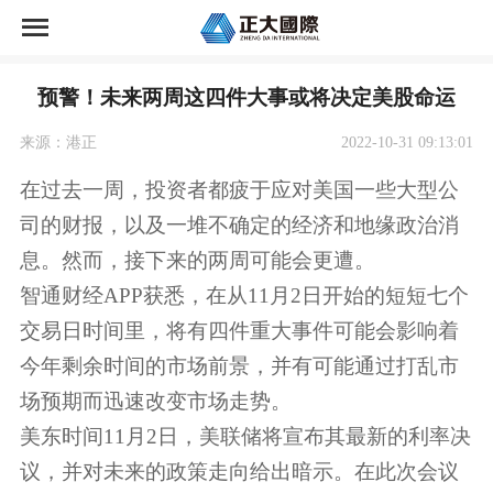
首页
预警！未来两周这四件大事或将决定美股命运
正大国际期货荣誉
来源：港正
2022-10-31 09:13:01
正大国际期货开户
在过去一周，投资者都疲于应对美国一些大型公
司的财报，以及一堆不确定的经济和地缘政治消
资讯中心
息。然而，接下来的两周可能会更遭。
市场交易
智通财经APP获悉，在从11月2日开始的短短七个
交易日时间里，将有四件重大事件可能会影响着
关于公司
今年剩余时间的市场前景，并有可能通过打乱市
场预期而迅速改变市场走势。
美东时间11月2日，美联储将宣布其最新的利率决
议，并对未来的政策走向给出暗示。在此次会议