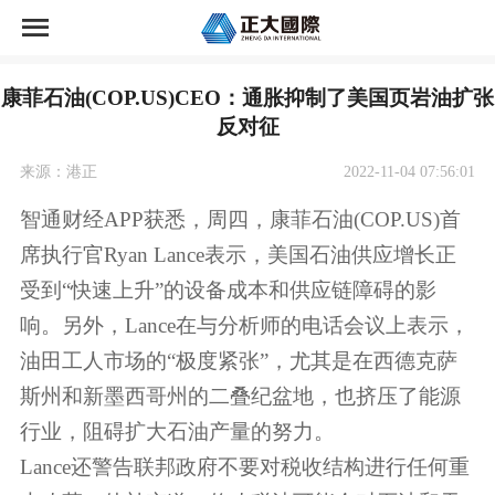
首页
康菲石油(COP.US)CEO：通胀抑制了美国页岩油扩张
正大国际期货荣誉
反对征
正大国际期货开户
来源：港正
2022-11-04 07:56:01
智通财经APP获悉，周四，康菲石油(COP.US)首
资讯中心
席执行官Ryan Lance表示，美国石油供应增长正
受到“快速上升”的设备成本和供应链障碍的影
市场交易
响。另外，Lance在与分析师的电话会议上表示，
关于公司
油田工人市场的“极度紧张”，尤其是在西德克萨
斯州和新墨西哥州的二叠纪盆地，也挤压了能源
行业，阻碍扩大石油产量的努力。
Lance还警告联邦政府不要对税收结构进行任何重