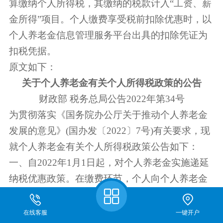
算缴纳个人所得税，其缴纳的税款计入“工资、薪
金所得”项目。个人缴费享受税前扣除优惠时，以
个人养老金信息管理服务平台出具的扣除凭证为
扣税凭据。
原文如下：
关于个人养老金有关个人所得税政策的公告
财政部 税务总局公告2022年第34号
为贯彻落实《国务院办公厅关于推动个人养老金
发展的意见》(国办发〔2022〕7号)有关要求，现
就个人养老金有关个人所得税政策公告如下：
一、自2022年1月1日起，对个人养老金实施递延
纳税优惠政策。在缴费环节，个人向个人养老金
资金账户的缴费，按照12000元/年的限额标准，
在综合所得或经营所得中据实扣除;在投资环节，
在线客服
一键开户
关于我们
期货开户
仿真开户