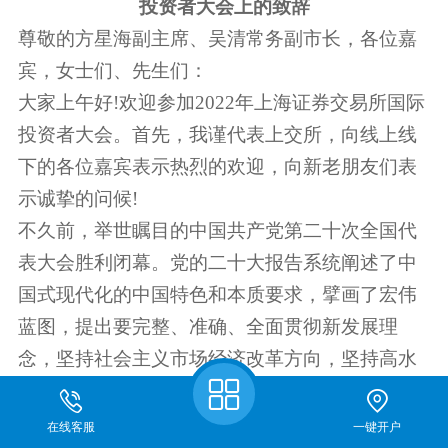
投资者大会上的致辞
尊敬的方星海副主席、吴清常务副市长，各位嘉
宾，女士们、先生们：
大家上午好!欢迎参加2022年上海证券交易所国际
投资者大会。首先，我谨代表上交所，向线上线
下的各位嘉宾表示热烈的欢迎，向新老朋友们表
示诚挚的问候!
不久前，举世瞩目的中国共产党第二十次全国代
表大会胜利闭幕。党的二十大报告系统阐述了中
国式现代化的中国特色和本质要求，擘画了宏伟
蓝图，提出要完整、准确、全面贯彻新发展理
念，坚持社会主义市场经济改革方向，坚持高水
平对外开放，加快构建以国内大循环为主体、国
内国际双循环相互促进的新发展格局。本次大会
在线客服
一键开户
关于我们
期货开户
仿真开户