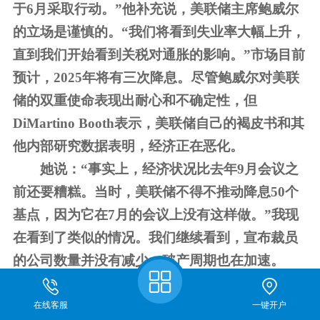
于6月采取行动。”他补充说，美联储主席鲍威尔
的立场是谨慎的。“我们将看到失业率大幅上升，
直到我们开始看到关税对通胀的影响。”
市场目前
预计，2025年将有三次降息。尽管鲍威尔对美联
储的双重使命表现出耐心和不确定性，但
DiMartino Booth表示，美联储自己的褐皮书和其
他内部研究数据表明，经济正在恶化。
她说：“事实上，经济状况比去年9月会议之
前还要糟糕。当时，美联储不得不推动降息50个
基点，因为它在7月的会议上没
有这样做。”我现
在看到了类似的情况。我们继续看到，宣布裁员
的公司数量并没有减少，破产周期也在加速。
DiMartino Booth表示，仅在4月份，我们就目睹
了7家大型企业破产，其中包括价值数十亿美元的
在线客服
一键开户
关于我们
期货开户
仿真开户